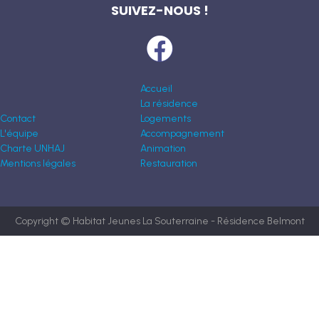
SUIVEZ-NOUS !
Accueil
La résidence
Contact
Logements
L'équipe
Accompagnement
Charte UNHAJ
Animation
Mentions légales
Restauration
Copyright © Habitat Jeunes La Souterraine - Résidence Belmont